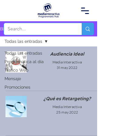
Blog
Todas las entradas
Todas las entradas
Audiencia Ideal
Programática al día
Media Interactiva
31 may 2022
Trafico Web
Mensaje
Promociones
¿Qué es Retargeting?
Media Interactiva
25 may 2022