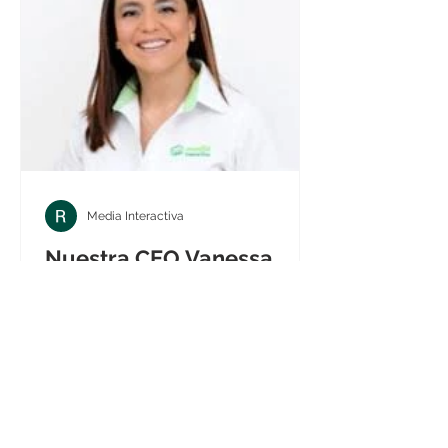
Media Interactiva
Nuestra CEO Vanessa
Castellanos realizó una
interesante entrevista
para Into the Bid.
Entrevista Spaghetti con Vanessa
Castellanos, CEO de Media
Interactiva Entrevistas en lo que dura
cocinarse un plato de spaghetti (y la...