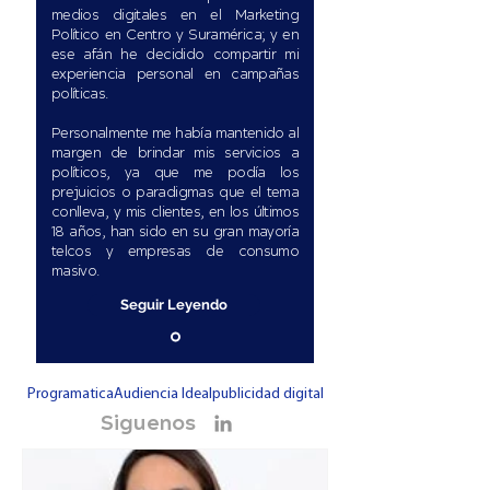
medios digitales en el Marketing
Político en Centro y Suramérica; y en
ese afán he decidido compartir mi
experiencia personal en campañas
políticas.
Personalmente me había mantenido al
margen de brindar mis servicios a
políticos, ya que me podía los
prejuicios o paradigmas que el tema
conlleva, y mis clientes, en los últimos
18 años, han sido en su gran mayoría
telcos y empresas de consumo
masivo.
Seguir Leyendo
Programatica
Audiencia Ideal
publicidad digital
Siguenos