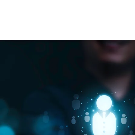
Programmatic Po
resaltaron los elev
profesionalismo co