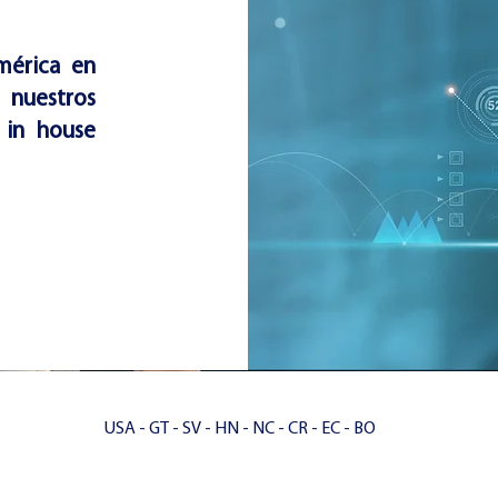
mérica en
 nuestros
 in house
USA - GT - SV - HN - NC - CR - EC - BO
ceres noveno
Pol
as
Bl