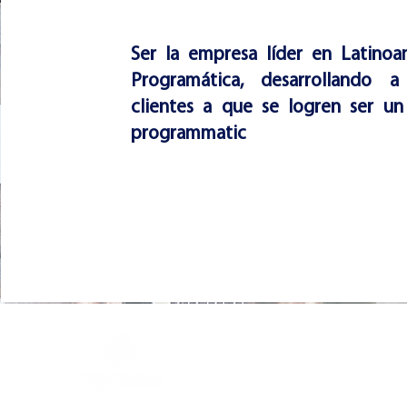
Ser la empresa líder en Latinoa
Programática, desarrollando a
clientes a que se logren ser un
programmatic
UBICACIÓN
Barrio San Felipe, Centro Corporativo Los Pró
piso,
Tegucigalpa, Francisco Morazán, Hondur