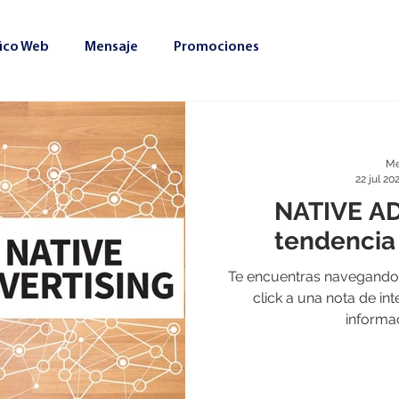
fico Web
Mensaje
Promociones
Me
22 jul 20
NATIVE A
tendencia
Te encuentras navegando p
click a una nota de in
informac