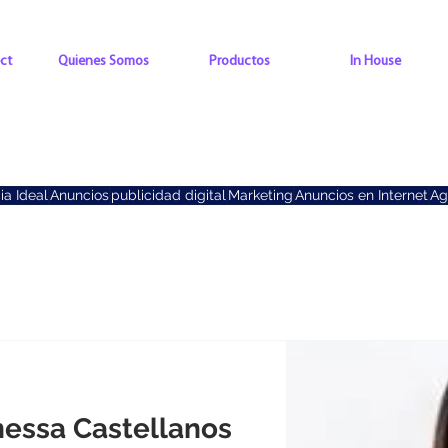
ct
Quienes Somos
Productos
In House
ia Ideal
Anuncios
publicidad digital
Marketing
Anuncios en Internet
Ag
essa Castellanos