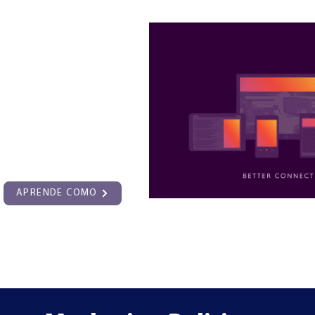
cho de sus datos es
tamente el desafío que
ra resolver. Somos
e datos, análisis y
y estamos listos para
merciales únicos ahora
APRENDE COMO