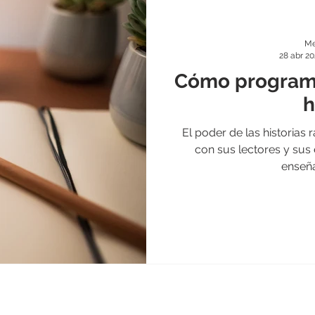
Me
28 abr 20
Cómo programá
h
El poder de las historias
con sus lectores y sus 
enseña
 sus campañas tra