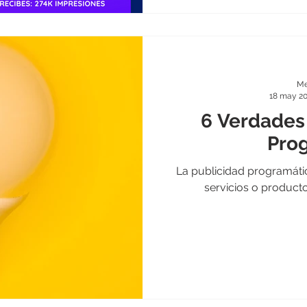
Me
18 may 2
6 Verdades 
Pro
La publicidad programát
servicios o producto