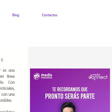
Blog
Contactos
ds
r es una
en línea
ble. Con
ticiales,
n con una
nibles.