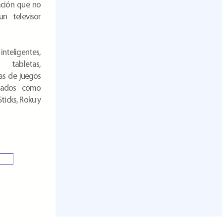
ación que no
un televisor
nteligentes,
 tabletas,
las de juegos
ctados como
ticks, Roku y