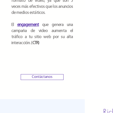
formato de video, ya que son 5
veces más efectivos que los anuncios
de medios estáticos.
El
engagement
que genera una
campaña de video aumenta el
tráfico a tu sitio web por su alta
interacción. (
CTR
)
Contáctanos
Ri