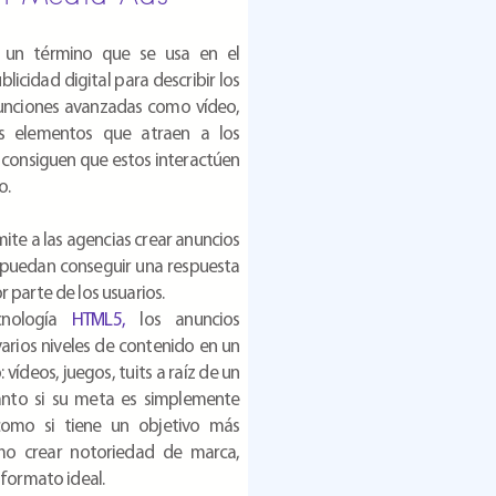
un término que se usa en el
licidad digital para describir los
unciones avanzadas como vídeo,
s elementos que atraen a los
 consiguen que estos interactúen
o.
ite a las agencias crear anuncios
puedan conseguir una respuesta
 parte de los usuarios.
ecnología
HTML5,
los anuncios
varios niveles de contenido en un
vídeos, juegos, tuits a raíz de un
Tanto si su meta es simplemente
 como si tiene un objetivo más
mo crear notoriedad de marca,
 formato ideal.