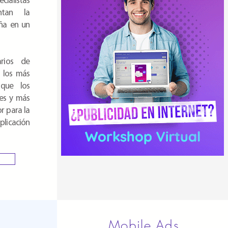
cialistas
ntan la
ña en un
arios de
 los más
 que los
les y más
r para la
plicación
Mobile Ads