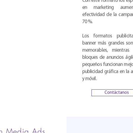
Con este formato los espe
en marketing aume
efectividad de la campa
70 %.
Los formatos publicit
banner más grandes son
memorables, mientras
bloques de anuncios ági
pequeños funcionan mejo
publicidad gráfica en la a
y móvil.
Contáctanos
ch Media Ads