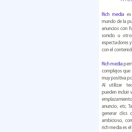
Rich media
es 
mundo de la pub
anuncios con f
sonido u otro
espectadores y
con el contenid
Rich media
perm
complejos que 
muy positiva por
Al utilizar t
pueden incluir 
emplazamiento: 
anuncio, etc. 
generar clics
ambicioso, co
rich media es el