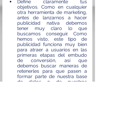
Define claramente tus 
objetivos. Como en cualquier 
otra herramienta de marketing, 
antes de lanzarnos a hacer 
publicidad nativa debemos 
tener muy claro lo que 
buscamos conseguir. Como 
hemos visto, este tipo de 
publicidad funciona muy bien 
para atraer a usuarios en las 
primeras etapas del embudo 
de conversión, así que 
debemos buscar maneras de 
retenerles para que pasen a 
formar parte de nuestra base 
de datos o de nuestros 
públicos para remarketing.
Cuida al máximo la calidad de 
los contenidos. Tienen que 
adaptarse plenamente a los 
gustos e intereses de tu 
público, responder a sus 
expectativas (o incluso 
sobrepasarlas) y contar con la 