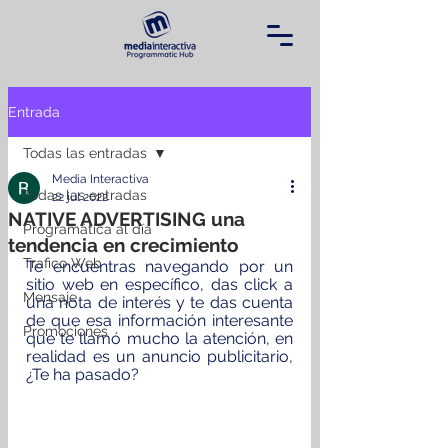
Entrada
Todas las entradas
Media Interactiva
Todas las entradas
22 jul 2022
NATIVE ADVERTISING una
Programática al día
tendencia en crecimiento
Trafico Web
Te encuentras navegando por un 
sitio web en específico, das click a 
Mensaje
una nota de interés y te das cuenta 
de que esa información interesante 
Promociones
que te llamó mucho la atención, en 
realidad es un anuncio publicitario, 
¿Te ha pasado?