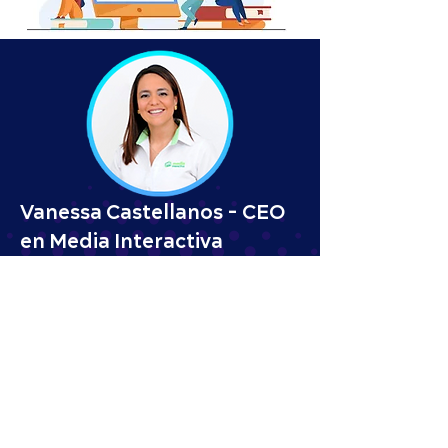
Vanessa Castellanos - CEO
en Media Interactiva
Vanessa es Master en Mercadeo y Administración
de Empresas, con 15 años de experiencia en
mercadeo de productos masivos y telefonía móvil
a nivel regional.
Es certificada en el uso y manejo de las 4 DSPs
más grandes a nivel mundial: Xandr, MediaMath,
DV360, Centro y por la DMP Lotame.
Cuenta con un amplio expertise en Centro y
Suramérica en la creación de campañas de
publicidad programática, que han representado
más de $1M anuales de pauta; apasionada por los