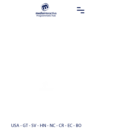
UBICACIÓN
Barrio San Felipe, Centro Corporativo Los Próceres
noveno piso,
Tegucigalpa, Francisco Morazán,
Honduras
USA - GT - SV - HN - NC - CR - EC - BO