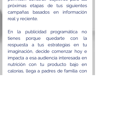
próximas etapas de tus siguientes 
campañas basados en información 
real y reciente.
En la publicidad programática no 
tienes porque quedarte con la 
respuesta a tus estrategias en tu 
imaginación, decide comenzar hoy e 
impacta a esa audiencia interesada en 
nutrición con tu producto bajo en 
calorías, llega a padres de familia con 
una nueva propuesta educativa para 
sus hijos, promociona e incentiva 
visitas al nuevo local de tu tienda en 
productos de belleza o la necesidad 
que ya sabes puedes solventar a 
través de tu marca.
Tener claridad de tu público 
meta, marca el final de lo que 