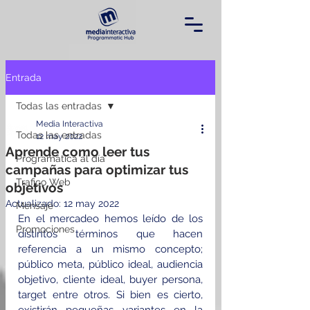
Entrada
Todas las entradas
Media Interactiva
Todas las entradas
12 may 2022
Aprende como leer tus
Programática al día
campañas para optimizar tus
Trafico Web
objetivos
Actualizado:
12 may 2022
Mensaje
En el mercadeo hemos leído de los 
Promociones
distintos términos que hacen 
referencia a un mismo 
concepto; 
público meta, público ideal, audiencia 
objetivo, cliente ideal, buyer persona, 
target entre otros. Si bien es cierto, 