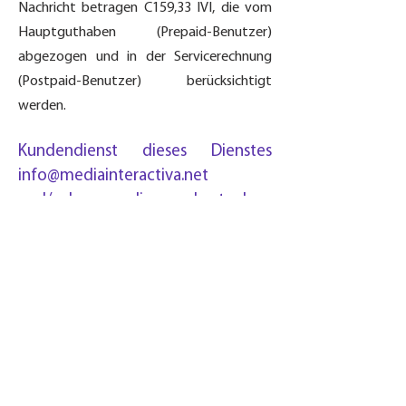
Nachricht betragen C159,33 IVI, die vom
Hauptguthaben (Prepaid-Benutzer)
abgezogen und in der Servicerechnung
(Postpaid-Benutzer) berücksichtigt
werden.
Kundendienst dieses Dienstes
info@mediainteractiva.net
und/oder die kostenlose
Kundendienstnummer
800-800-
1010
von Montag bis Freitag von
8:00 bis 17:00 Uhr
LAGE
Los Próceres Corporate Center